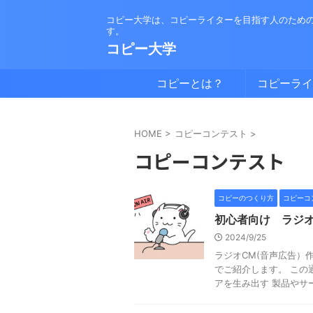
コピー大学は、コピーライターを目指す人のため
す。
コピー大学
コピーとは？
コピーライ
は？
HOME
>
コピーコンテスト
>
コピーコンテスト
コピーのつくり方
コピーコ
初心者向け ラジオ
2024/9/25
ラジオCM(音声広告）
でご紹介します。 この
アを生み出す 製品やサービ