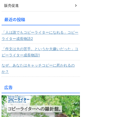
販売促進
最近の投稿
「人は誰でもコピーライターになれる」コピー
ライター成長物語2
「作文は大の苦手。というか大嫌いだった」コ
ピーライター成長物語1
なぜ、あなたはキャッチコピーに惹かれるの
か？
広告