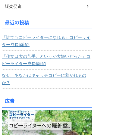
販売促進
最近の投稿
「誰でもコピーライターになれる」コピーライ
ター成長物語2
「作文は大の苦手。というか大嫌いだった」コ
ピーライター成長物語1
なぜ、あなたはキャッチコピーに惹かれるの
か？
広告