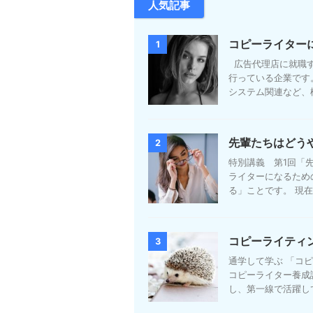
人気記事
コピーライター
1
広告代理店に就職す
行っている企業です
システム関連など、様
先輩たちはどう
2
特別講義 第1回「
ライターになるため
る」ことです。 現在
コピーライティ
3
通学して学ぶ 「コ
コピーライター養成
し、第一線で活躍して