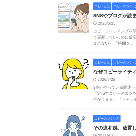
コピーとは
コピーのつくり
SNSやブログが読
2026/5/25
コピーライティングを学
て更新しているのに反応
まれない」 「時間を ...
コピーとは
コピーのつくり
なぜコピーライテ
2026/5/25
9割がやっている間違っ
「SNSでコピーのコツ
手が止まる」 「キャッチコ
コピーのつくり方
その違和感、放置し
2026/4/7