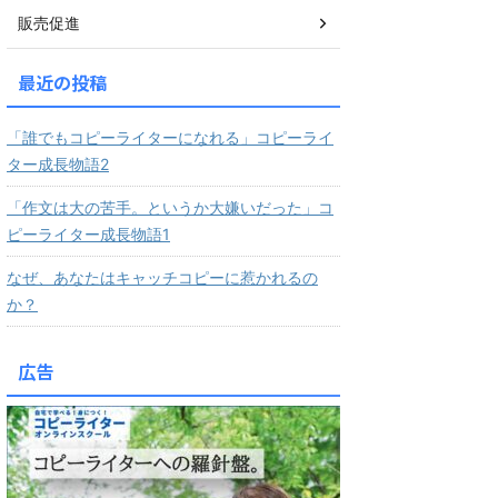
販売促進
最近の投稿
「誰でもコピーライターになれる」コピーライ
ター成長物語2
「作文は大の苦手。というか大嫌いだった」コ
ピーライター成長物語1
なぜ、あなたはキャッチコピーに惹かれるの
か？
広告