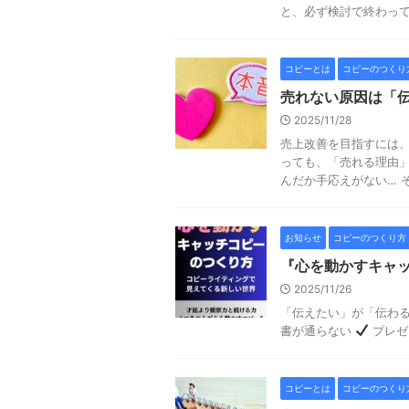
と、必ず検討で終わってし 
コピーとは
コピーのつくり
売れない原因は「
2025/11/28
売上改善を目指すには、
っても、「売れる理由」
んだか手応えがない… その
お知らせ
コピーのつくり方
『心を動かすキャ
2025/11/26
「伝えたい」が「伝わ
書が通らない
プレゼ
コピーとは
コピーのつくり