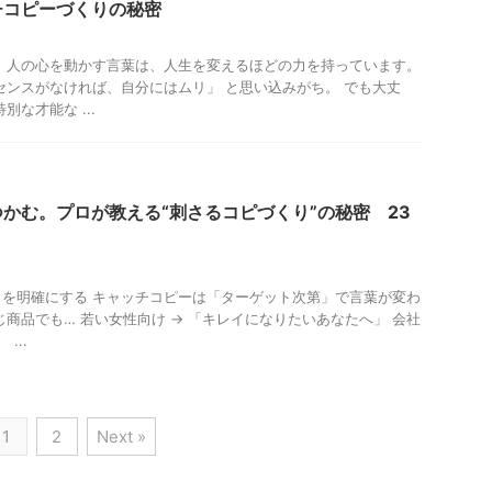
チコピーづくりの秘密
 人の心を動かす言葉は、人生を変えるほどの力を持っています。
センスがなければ、自分にはムリ」 と思い込みがち。 でも大丈
別な才能な ...
かむ。プロが教える“刺さるコピづくり”の秘密 23
か】を明確にする キャッチコピーは「ターゲット次第」で言葉が変わ
じ商品でも… 若い女性向け → 「キレイになりたいあなたへ」 会社
...
1
2
Next »