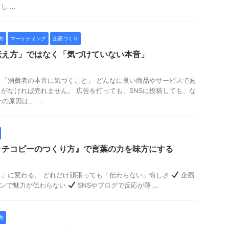
...
方
マーケティング
企画づくり
伝え方」ではなく「気づけていない本音」
「消費者の本音に気づくこと」 どんなに良い商品やサービスであ
がなければ売れません。 広告を打っても、SNSに投稿しても、な
原因は、 ...
ッチコピーのつくり方』で言葉の力を味方にする
る」に変わる。 どれだけ頑張っても「伝わらない」悔しさ
企画
ンで魅力が伝わらない
SNSやブログで反応が薄 ...
方