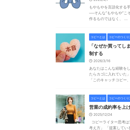
もやもやを言語化する手
──そんな“もやもや”
作るものではなく、 ...
コピーとは
コピーのつくり
「なぜか買ってし
制する
2026/3/16
あなたはこんな経験をし
たらカゴに入れていた」
「このキャッチコピー、な
コピーとは
コピーのつくり
営業の成約率を上
2025/12/24
コピーライター思考は
考え方」 「提案してい