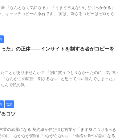
法 「なんとなく気になる」 「うまく言えないけど引っかかる」
こそ、キャッチコピーの原石です。 実は、刺さるコピーはゼロから
方
まった」の正体——インサイトを制する者がコピーを
たことがありませんか？ 「別に買うつもりなかったのに、気づい
 「なんかこの広告、刺さるな……と思ってつい読んでしまった」
んで私の気 ...
方
営業
げるコツ
営業の武器になる 契約率が伸び悩む営業が「まず身につけるべき
るのに、なかなか契約につながらない」 「価格や条件の話になる