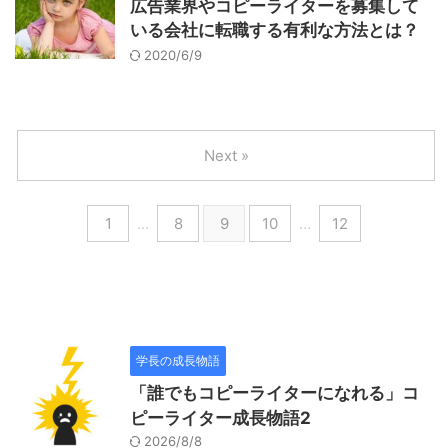
広告業界やコピーライターを募集して
いる会社に転職する有利な方法とは？
2020/6/9
Next »
1
…
8
9
10
…
12
学長の成長物語
「誰でもコピーライターになれる」コ
ピーライター成長物語2
2026/8/8